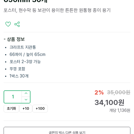
포스터, 현수막 등 보관이 용이한 튼튼한 원통형 종이 용기
- 상품 정보
크라프트 지관통
66파이 / 높이 65cm
포스터 2~3장 가능
뚜껑 포함
1박스 30개
2
%
35,000
원
1
34,100
원
초기화
+10
+100
개당
1,136
원
골판지 박스
다른 상품 보기