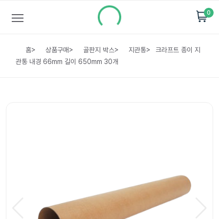
0
홈
>
상품구매
>
골판지 박스
>
지관통
>
크라프트 종이 지
관통 내경 66mm 길이 650mm 30개