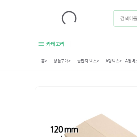
카테고리
홈
>
상품구매
>
골판지 박스
>
A형박스
>
A형박스