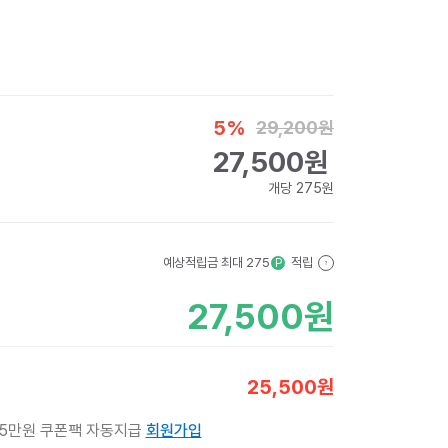
5
%
29,200
원
27,500
원
개당
275
원
예상적립금 최대
275
적립
P
?
27,500
원
25,500
원
 5만원 쿠폰팩 자동지급
회원가입