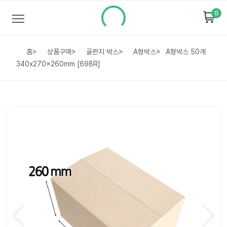
0
홈
>
상품구매
>
골판지 박스
>
A형박스
>
A형박스 50개
340x270x260mm [698R]