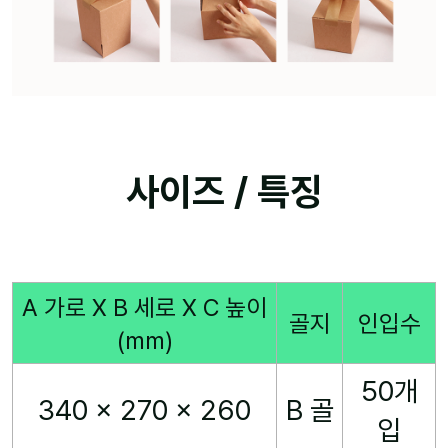
사이즈 / 특징
A 가로 X B 세로 X C 높이
골지
인입수
(mm)
50개
340 x 270 x 260
B 골
입