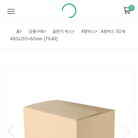
0
홈
>
상품구매
>
골판지 박스
>
A형박스
>
A형박스 50개
480x310x80mm [784R]