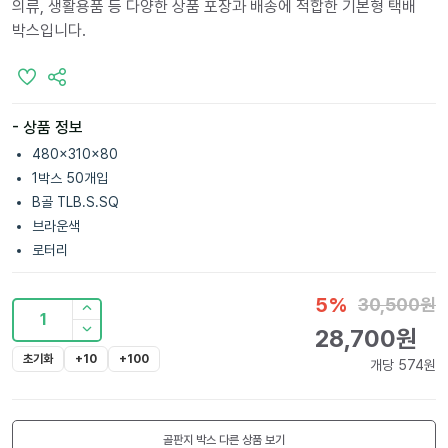
의류, 생활용품 등 다양한 상품 포장과 배송에 적합한 기본형 택배
박스입니다.
- 상품 정보
480x310x80
1박스 50개입
B골 TLB.S.SQ
브라운색
로터리
5
%
30,500
원
1
28,700
원
초기화
+10
+100
개당
574
원
골판지 박스
다른 상품 보기