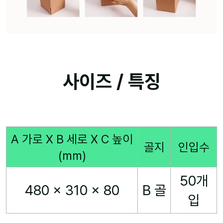
사이즈 / 특징
A 가로 X B 세로 X C 높이
골지
인입수
(mm)
50개
480 x 310 x 80
B 골
입