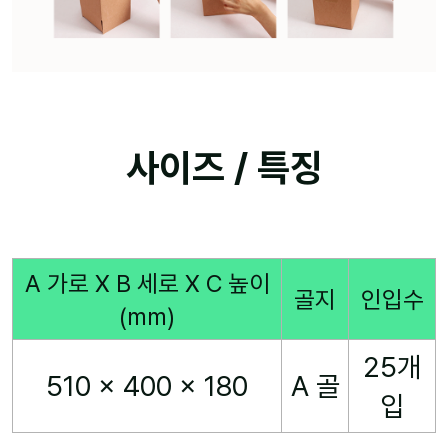
사이즈 / 특징
A 가로 X B 세로 X C 높이
골지
인입수
(mm)
25개
510 x 400 x 180
A 골
입