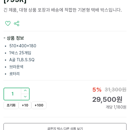
긴 제품, 대형 상품 포장과 배송에 적합한 기본형 택배 박스입니다.
- 상품 정보
510x400x180
1박스 25개입
A골 TLB.S.SQ
브라운색
로터리
5
%
31,300
원
1
29,500
원
초기화
+10
+100
개당
1,180
원
골판지 박스
다른 상품 보기