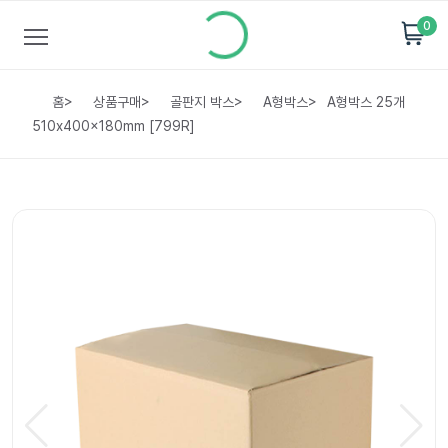
0
홈
>
상품구매
>
골판지 박스
>
A형박스
>
A형박스 25개
510x400x180mm [799R]