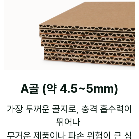
A골 (약 4.5~5mm)
가장 두꺼운 골지로, 충격 흡수력이
뛰어나
무거운 제품이나 파손 위험이 큰 상