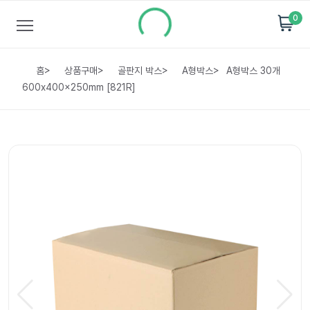
0
홈
>
상품구매
>
골판지 박스
>
A형박스
>
A형박스 30개
600x400x250mm [821R]