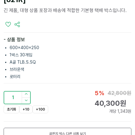
긴 제품, 대형 상품 포장과 배송에 적합한 기본형 택배 박스입니다.
- 상품 정보
600x400x250
1박스 30개입
A골 TLB.S.SQ
브라운색
로터리
5
%
42,800
원
1
40,300
원
초기화
+10
+100
개당
1,343
원
골판지 박스
다른 상품 보기