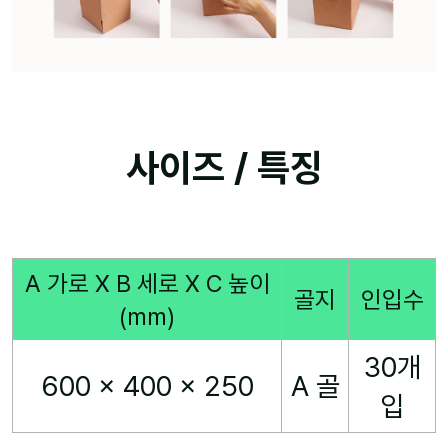
사이즈 / 특징
A 가로 X B 세로 X C 높이
골지
인입수
(mm)
30개
600 x 400 x 250
A 골
입