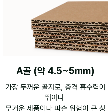
A골 (약 4.5~5mm)
가장 두꺼운 골지로, 충격 흡수력이
뛰어나
무거운 제품이나 파손 위험이 큰 상