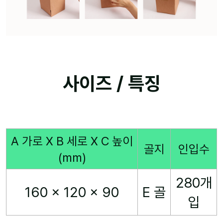
사이즈 / 특징
A 가로 X B 세로 X C 높이
골지
인입수
(mm)
280개
160 x 120 x 90
E 골
입