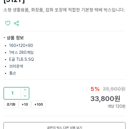
소형 생활용품, 화장품, 잡화 포장에 적합한 기본형 택배 박스입니다.
- 상품 정보
160x120x90
1박스 280개입
E골 TLB.S.SQ
브라운색
톰슨
5
%
35,900
원
1
33,800
원
초기화
+10
+100
개당
120
원
골판지 박스
다른 상품 보기