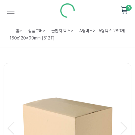
0
홈
>
상품구매
>
골판지 박스
>
A형박스
>
A형박스 280개
160x120x90mm [512T]