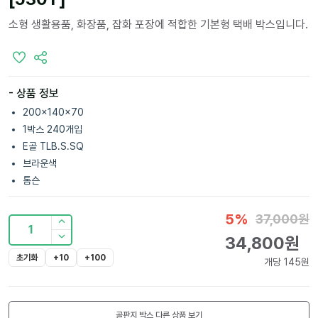
소형 생활용품, 화장품, 잡화 포장에 적합한 기본형 택배 박스입니다.
- 상품 정보
200x140x70
1박스 240개입
E골 TLB.S.SQ
브라운색
톰슨
5
%
37,000
원
1
34,800
원
초기화
+10
+100
개당
145
원
골판지 박스
다른 상품 보기