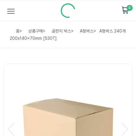
0
홈
>
상품구매
>
골판지 박스
>
A형박스
>
A형박스 240개
200x140x70mm [530T]