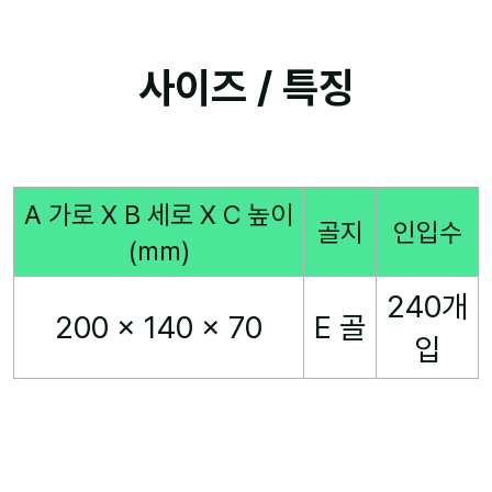
사이즈 / 특징
A 가로 X B 세로 X C 높이
골지
인입수
(mm)
240개
200 x 140 x 70
E 골
입