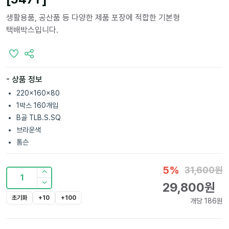
생활용품, 공산품 등 다양한 제품 포장에 적합한 기본형
택배박스입니다.
- 상품 정보
220x160x80
1박스 160개입
B골 TLB.S.SQ
브라운색
톰슨
5
%
31,600
원
1
29,800
원
초기화
+10
+100
개당
186
원