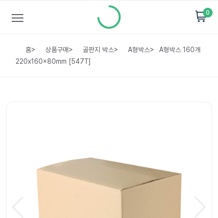
0
홈
>
상품구매
>
골판지 박스
>
A형박스
>
A형박스 160개
220x160x80mm [547T]