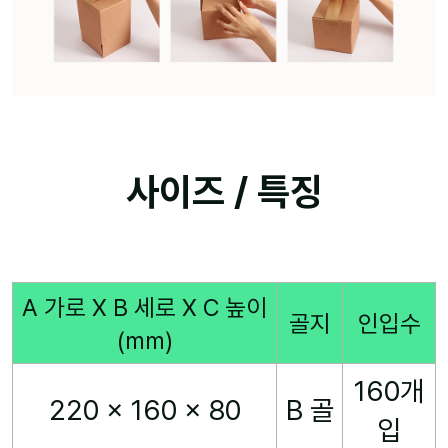
사이즈 / 특징
A 가로 X B 세로 X C 높이
골지
인입수
(mm)
160개
220 x 160 x 80
B 골
입