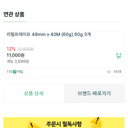
연관 상품
리펄프테이프 48mm x 40M (60g) 60g 3개 
12
%
12,600원
11,000
원
개당
3,666
원
110
적립
1918
P
상품 상세
브랜드 바로가기