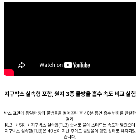
지구박스 실속형 포함, 원지 3종 물방울 흡수 속도 비교 실험
박스 표면에 동일한 양의 물방울을 떨어뜨린 후 40분 동안 흡수 변화를 관찰한
결과
KLB → SK → 지구박스 실속형(TLB) 순서로 물이 스며드는 속도가 빨랐으며
지구박스 실속형(TLB)은 40분이 지난 후에도 물방울이 맺힌 상태로 유지되었
습니다.