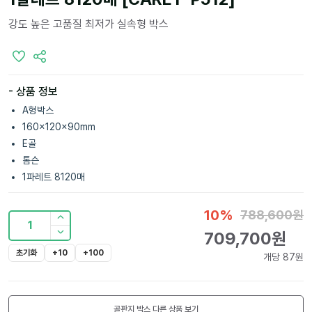
강도 높은 고품질 최저가 실속형 박스
- 상품 정보
A형박스
160x120x90mm
E골
톰슨
1파레트 8120매
10
%
788,600
원
1
709,700
원
초기화
+10
+100
개당
87
원
골판지 박스
다른 상품 보기