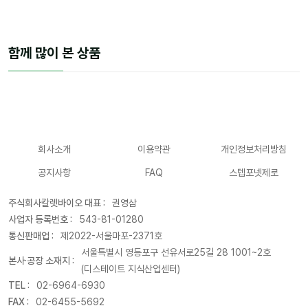
함께 많이 본 상품
회사소개
이용약관
개인정보처리방침
공지사항
FAQ
스텝포넷제로
주식회사칼렛바이오 대표 :
권영삼
사업자 등록번호 :
543-81-01280
통신판매업 :
제2022-서울마포-2371호
서울특별시 영등포구 선유서로25길 28 1001~2호
본사·공장 소재지 :
(디스테이트 지식산업센터)
TEL :
02-6964-6930
FAX :
02-6455-5692