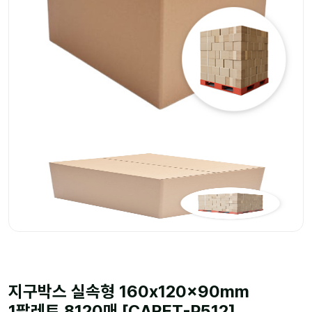
지구박스 실속형 160x120x90mm
1팔레트 8120매 [CARET-P512]