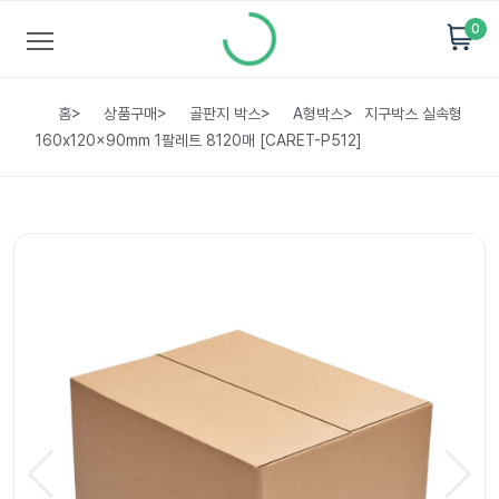
0
홈
>
상품구매
>
골판지 박스
>
A형박스
>
지구박스 실속형
160x120x90mm 1팔레트 8120매 [CARET-P512]