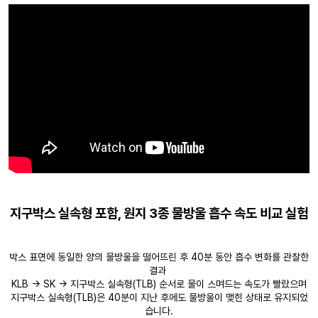
지구박스 실속형 포함, 원지 3종 물방울 흡수 속도 비교 실험
박스 표면에 동일한 양의 물방울을 떨어뜨린 후 40분 동안 흡수 변화를 관찰한
결과
KLB → SK → 지구박스 실속형(TLB) 순서로 물이 스며드는 속도가 빨랐으며
지구박스 실속형(TLB)은 40분이 지난 후에도 물방울이 맺힌 상태로 유지되었
습니다.