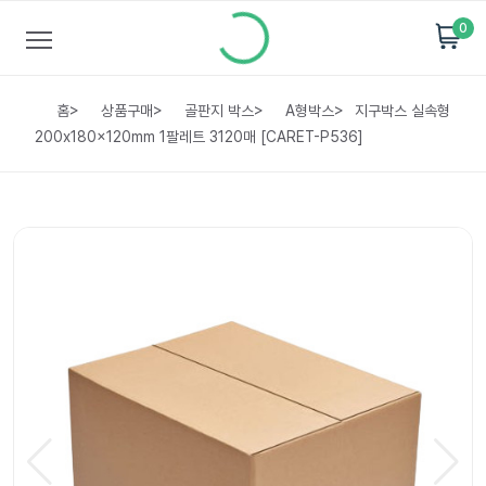
0
홈
>
상품구매
>
골판지 박스
>
A형박스
>
지구박스 실속형
200x180x120mm 1팔레트 3120매 [CARET-P536]