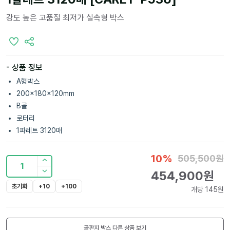
강도 높은 고품질 최저가 실속형 박스
- 상품 정보
A형박스
200x180x120mm
B골
로터리
1파레트 3120매
10
%
505,500
원
1
454,900
원
초기화
+10
+100
개당
145
원
골판지 박스
다른 상품 보기