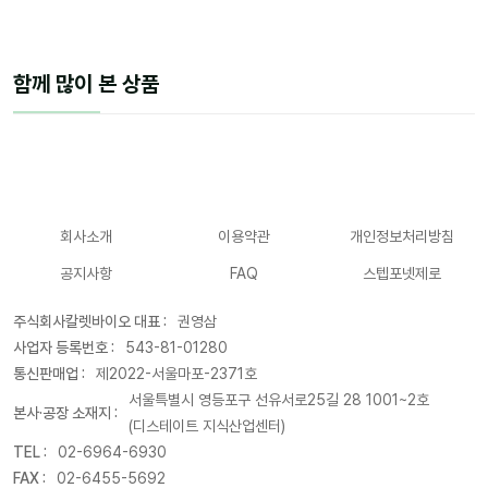
함께 많이 본 상품
회사소개
이용약관
개인정보처리방침
공지사항
FAQ
스텝포넷제로
주식회사칼렛바이오 대표 :
권영삼
사업자 등록번호 :
543-81-01280
통신판매업 :
제2022-서울마포-2371호
서울특별시 영등포구 선유서로25길 28 1001~2호
본사·공장 소재지 :
(디스테이트 지식산업센터)
TEL :
02-6964-6930
FAX :
02-6455-5692