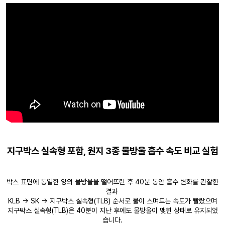
지구박스 실속형 포함, 원지 3종 물방울 흡수 속도 비교 실험
박스 표면에 동일한 양의 물방울을 떨어뜨린 후 40분 동안 흡수 변화를 관찰한
결과
KLB → SK → 지구박스 실속형(TLB) 순서로 물이 스며드는 속도가 빨랐으며
지구박스 실속형(TLB)은 40분이 지난 후에도 물방울이 맺힌 상태로 유지되었
습니다.