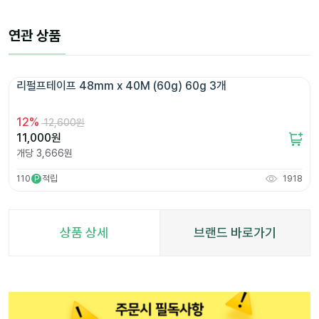
연관 상품
리펄프테이프 48mm x 40M (60g) 60g 3개 
12
%
12,600원
11,000
원
개당
3,666
원
110
적립
1918
P
상품 상세
브랜드 바로가기