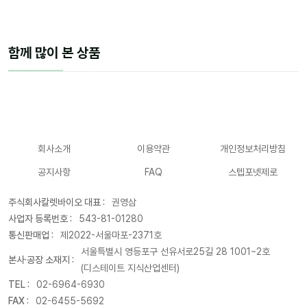
함께 많이 본 상품
회사소개
이용약관
개인정보처리방침
공지사항
FAQ
스텝포넷제로
주식회사칼렛바이오 대표 :
권영삼
사업자 등록번호 :
543-81-01280
통신판매업 :
제2022-서울마포-2371호
서울특별시 영등포구 선유서로25길 28 1001~2호
본사·공장 소재지 :
(디스테이트 지식산업센터)
TEL :
02-6964-6930
FAX :
02-6455-5692