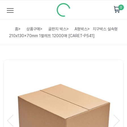
0
홈
>
상품구매
>
골판지 박스
>
A형박스
>
지구박스 실속형
210x130x70mm 1팔레트 12000매 [CARET-P541]