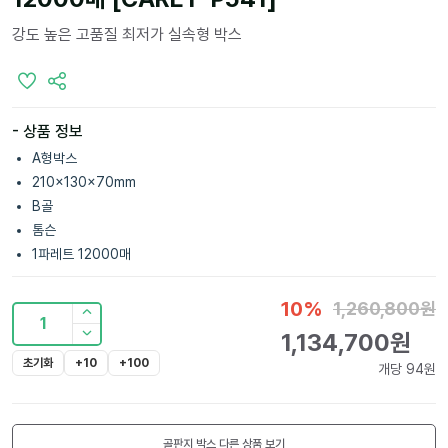
강도 높은 고품질 최저가 실속형 박스
- 상품 정보
A형박스
210x130x70mm
B골
톰슨
1파레트 12000매
10
%
1,260,800
원
1
1,134,700
원
초기화
+10
+100
개당
94
원
골판지 박스
다른 상품 보기