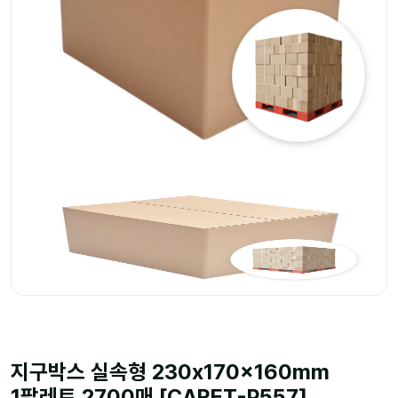
지구박스 실속형 230x170x160mm
1팔레트 2700매 [CARET-P557]