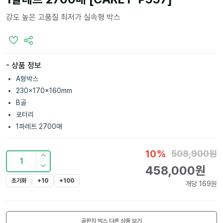
강도 높은 고품질 최저가 실속형 박스
- 상품 정보
A형박스
230x170x160mm
B골
로터리
1파레트 2700매
10
%
508,900
원
1
458,000
원
초기화
+10
+100
개당
169
원
골판지 박스
다른 상품 보기