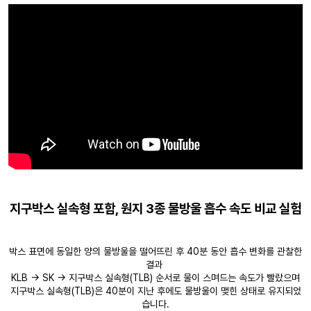
지구박스 실속형 포함, 원지 3종 물방울 흡수 속도 비교 실험
박스 표면에 동일한 양의 물방울을 떨어뜨린 후 40분 동안 흡수 변화를 관찰한
결과
KLB → SK → 지구박스 실속형(TLB) 순서로 물이 스며드는 속도가 빨랐으며
지구박스 실속형(TLB)은 40분이 지난 후에도 물방울이 맺힌 상태로 유지되었
습니다.