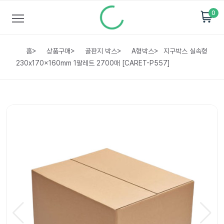
0
홈
>
상품구매
>
골판지 박스
>
A형박스
>
지구박스 실속형
230x170x160mm 1팔레트 2700매 [CARET-P557]