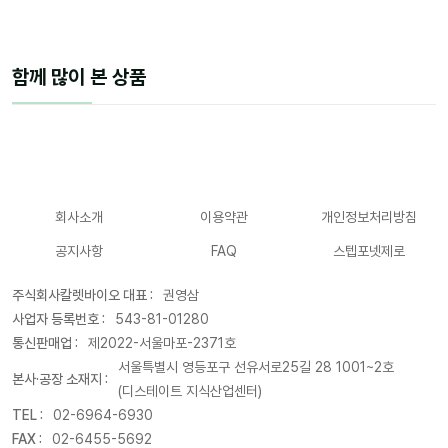
함께 많이 본 상품
회사소개
이용약관
개인정보처리방침
공지사항
FAQ
스텝포넷제로
주식회사칼렛바이오 대표 :
권영삼
사업자 등록번호 :
543-81-01280
통신판매업 :
제2022-서울마포-2371호
서울특별시 영등포구 선유서로25길 28 1001~2호
본사·공장 소재지 :
(디스테이트 지식산업센터)
TEL :
02-6964-6930
FAX :
02-6455-5692