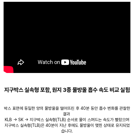
지구박스 실속형 포함, 원지 3종 물방울 흡수 속도 비교 실험
박스 표면에 동일한 양의 물방울을 떨어뜨린 후 40분 동안 흡수 변화를 관찰한
결과
KLB → SK → 지구박스 실속형(TLB) 순서로 물이 스며드는 속도가 빨랐으며
지구박스 실속형(TLB)은 40분이 지난 후에도 물방울이 맺힌 상태로 유지되었
습니다.