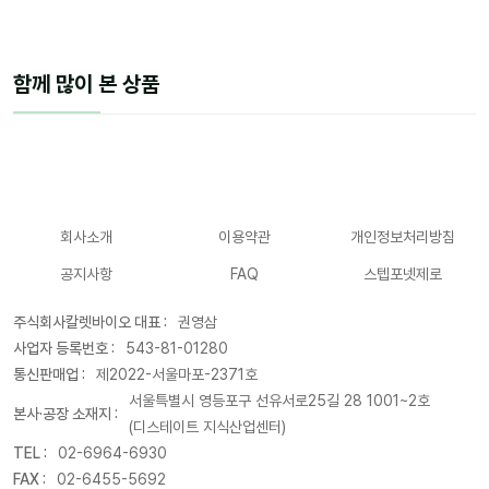
함께 많이 본 상품
회사소개
이용약관
개인정보처리방침
공지사항
FAQ
스텝포넷제로
주식회사칼렛바이오 대표 :
권영삼
사업자 등록번호 :
543-81-01280
통신판매업 :
제2022-서울마포-2371호
서울특별시 영등포구 선유서로25길 28 1001~2호
본사·공장 소재지 :
(디스테이트 지식산업센터)
TEL :
02-6964-6930
FAX :
02-6455-5692