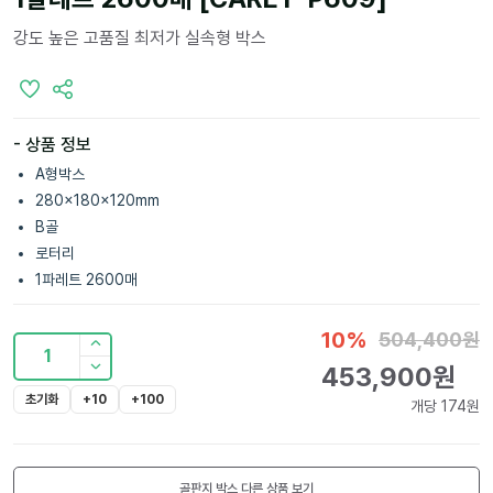
강도 높은 고품질 최저가 실속형 박스
- 상품 정보
A형박스
280x180x120mm
B골
로터리
1파레트 2600매
10
%
504,400
원
1
453,900
원
초기화
+10
+100
개당
174
원
골판지 박스
다른 상품 보기