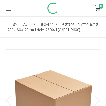
0
홈
>
상품구매
>
골판지 박스
>
A형박스
>
지구박스 실속형
280x180x120mm 1팔레트 2600매 [CARET-P609]