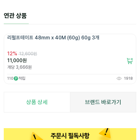
연관 상품
리펄프테이프 48mm x 40M (60g) 60g 3개 
12
%
12,600원
11,000
원
개당
3,666
원
110
적립
1918
P
상품 상세
브랜드 바로가기