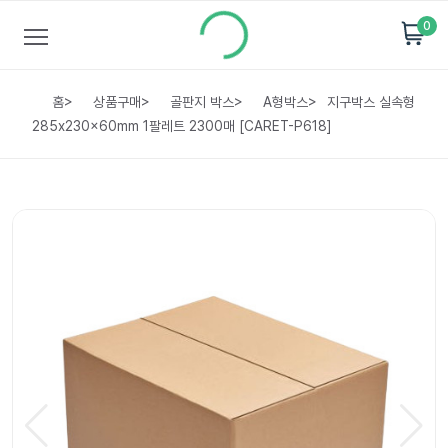
0
홈
>
상품구매
>
골판지 박스
>
A형박스
>
지구박스 실속형
285x230x60mm 1팔레트 2300매 [CARET-P618]