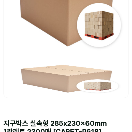
지구박스 실속형 285x230x60mm
1팔레트 2300매 [CARET-P618]