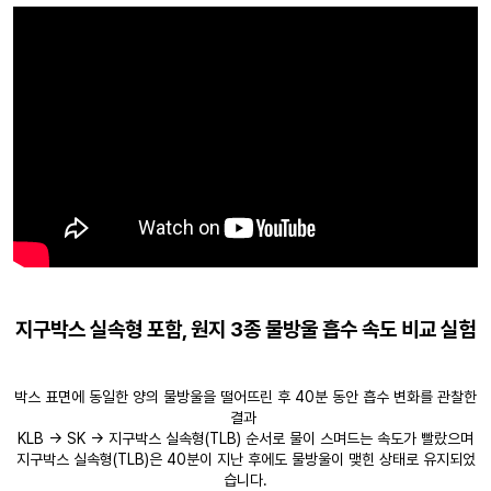
지구박스 실속형 포함, 원지 3종 물방울 흡수 속도 비교 실험
박스 표면에 동일한 양의 물방울을 떨어뜨린 후 40분 동안 흡수 변화를 관찰한
결과
KLB → SK → 지구박스 실속형(TLB) 순서로 물이 스며드는 속도가 빨랐으며
지구박스 실속형(TLB)은 40분이 지난 후에도 물방울이 맺힌 상태로 유지되었
습니다.