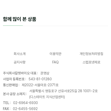
함께 많이 본 상품
회사소개
이용약관
개인정보처리방침
공지사항
FAQ
스텝포넷제로
주식회사칼렛바이오 대표 :
권영삼
사업자 등록번호 :
543-81-01280
통신판매업 :
제2022-서울마포-2371호
서울특별시 영등포구 선유서로25길 28 1001~2호
본사·공장 소재지 :
(디스테이트 지식산업센터)
TEL :
02-6964-6930
FAX :
02-6455-5692