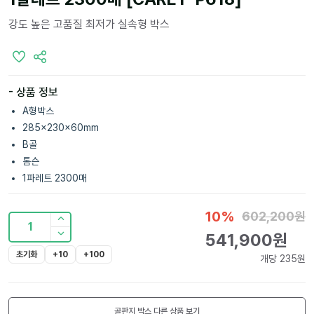
강도 높은 고품질 최저가 실속형 박스
- 상품 정보
A형박스
285x230x60mm
B골
톰슨
1파레트 2300매
10
%
602,200
원
1
541,900
원
초기화
+10
+100
개당
235
원
골판지 박스
다른 상품 보기