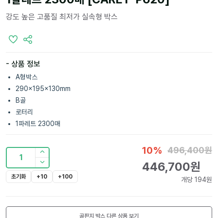
강도 높은 고품질 최저가 실속형 박스
- 상품 정보
A형박스
290x195x130mm
B골
로터리
1파레트 2300매
10
%
496,400
원
1
446,700
원
초기화
+10
+100
개당
194
원
골판지 박스
다른 상품 보기