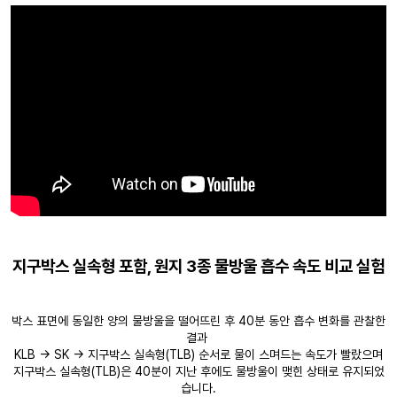
지구박스 실속형 포함, 원지 3종 물방울 흡수 속도 비교 실험
박스 표면에 동일한 양의 물방울을 떨어뜨린 후 40분 동안 흡수 변화를 관찰한
결과
KLB → SK → 지구박스 실속형(TLB) 순서로 물이 스며드는 속도가 빨랐으며
지구박스 실속형(TLB)은 40분이 지난 후에도 물방울이 맺힌 상태로 유지되었
습니다.