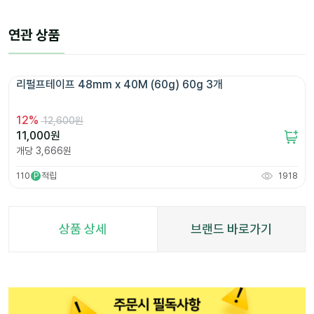
연관 상품
리펄프테이프 48mm x 40M (60g) 60g 3개 
12
%
12,600원
11,000
원
개당
3,666
원
110
적립
1918
P
상품 상세
브랜드 바로가기