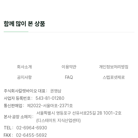
함께 많이 본 상품
회사소개
이용약관
개인정보처리방침
공지사항
FAQ
스텝포넷제로
주식회사칼렛바이오 대표 :
권영삼
사업자 등록번호 :
543-81-01280
통신판매업 :
제2022-서울마포-2371호
서울특별시 영등포구 선유서로25길 28 1001~2호
본사·공장 소재지 :
(디스테이트 지식산업센터)
TEL :
02-6964-6930
FAX :
02-6455-5692