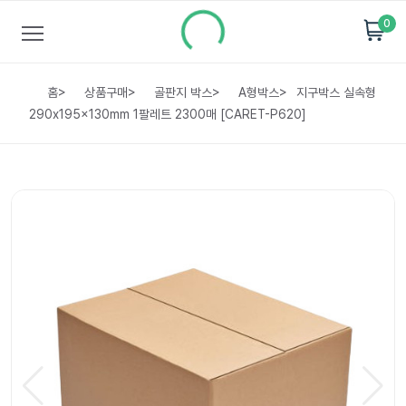
0
홈
>
상품구매
>
골판지 박스
>
A형박스
>
지구박스 실속형
290x195x130mm 1팔레트 2300매 [CARET-P620]