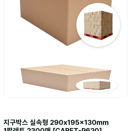
지구박스 실속형 290x195x130mm
1팔레트 2300매 [CARET-P620]