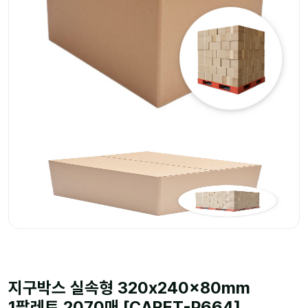
지구박스 실속형 320x240x80mm
1팔레트 2070매 [CARET-P664]