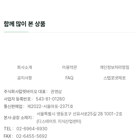
함께 많이 본 상품
회사소개
이용약관
개인정보처리방침
공지사항
FAQ
스텝포넷제로
주식회사칼렛바이오 대표 :
권영삼
사업자 등록번호 :
543-81-01280
통신판매업 :
제2022-서울마포-2371호
서울특별시 영등포구 선유서로25길 28 1001~2호
본사·공장 소재지 :
(디스테이트 지식산업센터)
TEL :
02-6964-6930
FAX :
02-6455-5692