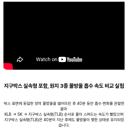
지구박스 실속형 포함, 원지 3종 물방울 흡수 속도 비교 실험
박스 표면에 동일한 양의 물방울을 떨어뜨린 후 40분 동안 흡수 변화를 관찰한
결과
KLB → SK → 지구박스 실속형(TLB) 순서로 물이 스며드는 속도가 빨랐으며
지구박스 실속형(TLB)은 40분이 지난 후에도 물방울이 맺힌 상태로 유지되었
습니다.