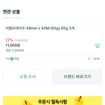
연관 상품
리펄프테이프 48mm x 40M (60g) 60g 3개 
12
%
12,600원
11,000
원
개당
3,666
원
110
적립
1918
P
상품 상세
브랜드 바로가기