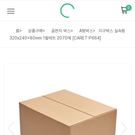
0
홈
>
상품구매
>
골판지 박스
>
A형박스
>
지구박스 실속형
320x240x80mm 1팔레트 2070매 [CARET-P664]