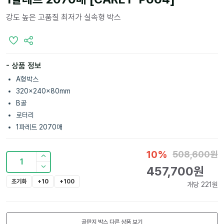
강도 높은 고품질 최저가 실속형 박스
- 상품 정보
A형박스
320x240x80mm
B골
로터리
1파레트 2070매
10
%
508,600
원
1
457,700
원
초기화
+10
+100
개당
221
원
골판지 박스
다른 상품 보기