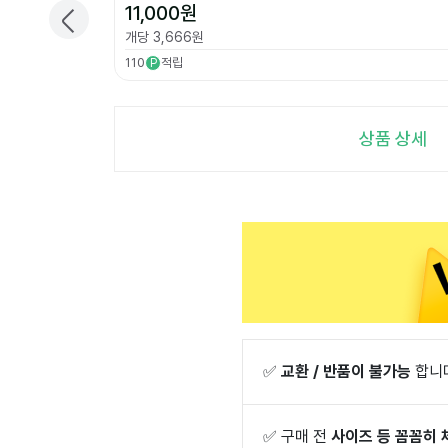
11,000
원
개당
3,666
원
110
적립
P
상품 상세
✅
교환 / 반품이 불가능
합니
✅
구매 전
사이즈 등 꼼꼼히