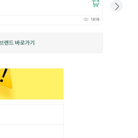
11,000
원
개당
3,666
원
1918
110
적립
P
브랜드 바로가기