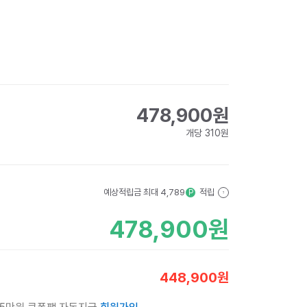
478,900
원
개당
310
원
예상적립금 최대
4,789
적립
P
?
478,900
원
448,900
원