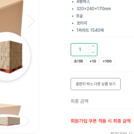
A형박스
320x240x170mm
B골
로터리
1파레트 1540매
1
초기화
+10
+100
골판지 박스
다른 상품 보기
최종 금액
회원가입 쿠폰 적용 시 최종 금액