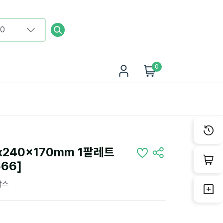
0
x240x170mm 1팔레트
666]
박스