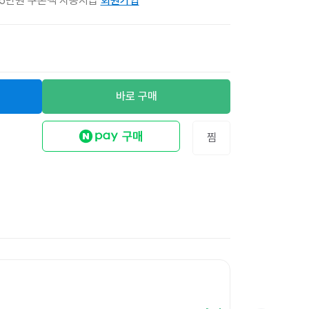
 5만원 쿠폰팩 자동지급
회원가입
바로 구매
찜
무지 리펄프테이프 
12
%
12,600원