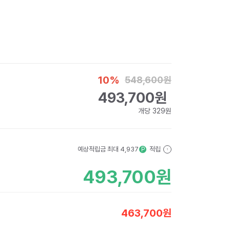
10
%
548,600
원
493,700
원
개당
329
원
예상적립금 최대
4,937
적립
P
?
493,700
원
463,700
원