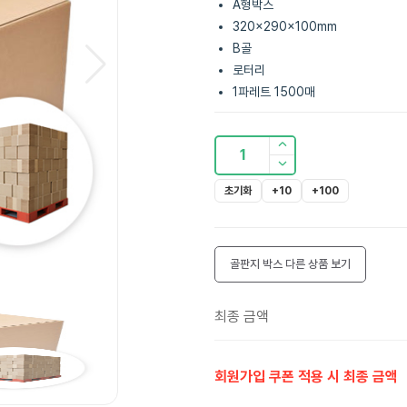
A형박스
320x290x100mm
B골
로터리
1파레트 1500매
1
초기화
+10
+100
골판지 박스
다른 상품 보기
최종 금액
회원가입 쿠폰 적용 시 최종 금액