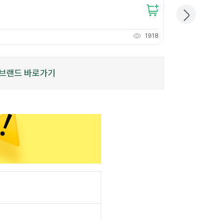
11,000
원
개당
3,666
원
1918
110
적립
P
브랜드 바로가기