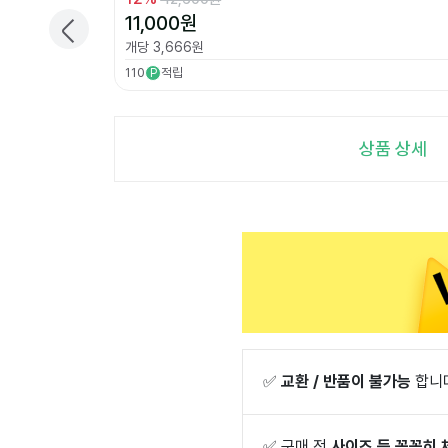
11,000
원
개당
3,666
원
110
적립
P
상품 상세
✅
교환 / 반품이 불가능
합니
✅
구매 전
사이즈 등 꼼꼼히