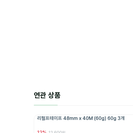
연관 상품
리펄프테이프 48mm x 40M (60g) 60g 3개 
12
%
12,600원