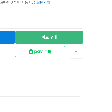
 5만원 쿠폰팩 자동지급
회원가입
바로 구매
찜
무지 리펄프테이프 
12
%
12,600원