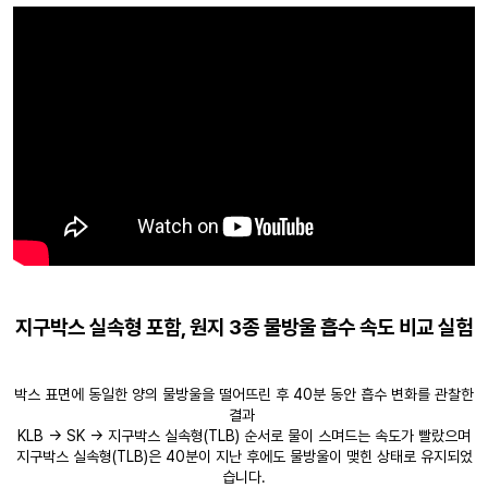
지구박스 실속형 포함, 원지 3종 물방울 흡수 속도 비교 실험
박스 표면에 동일한 양의 물방울을 떨어뜨린 후 40분 동안 흡수 변화를 관찰한
결과
KLB → SK → 지구박스 실속형(TLB) 순서로 물이 스며드는 속도가 빨랐으며
지구박스 실속형(TLB)은 40분이 지난 후에도 물방울이 맺힌 상태로 유지되었
습니다.