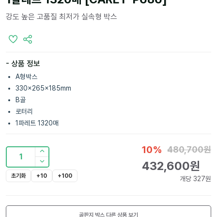
강도 높은 고품질 최저가 실속형 박스
- 상품 정보
A형박스
330x265x185mm
B골
로터리
1파레트 1320매
10
%
480,700
원
1
432,600
원
초기화
+10
+100
개당
327
원
골판지 박스
다른 상품 보기