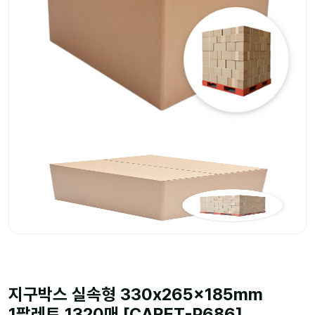
지구박스 실속형 330x265x185mm
1팔레트 1320매 [CARET-P686]