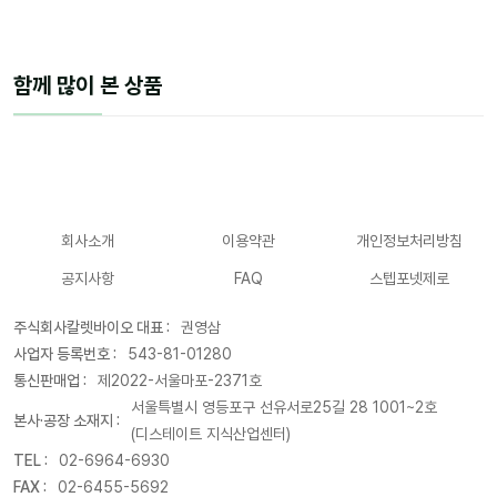
함께 많이 본 상품
회사소개
이용약관
개인정보처리방침
공지사항
FAQ
스텝포넷제로
주식회사칼렛바이오 대표 :
권영삼
사업자 등록번호 :
543-81-01280
통신판매업 :
제2022-서울마포-2371호
서울특별시 영등포구 선유서로25길 28 1001~2호
본사·공장 소재지 :
(디스테이트 지식산업센터)
TEL :
02-6964-6930
FAX :
02-6455-5692