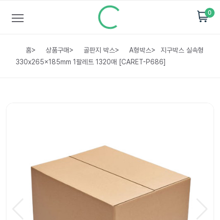
0
홈
>
상품구매
>
골판지 박스
>
A형박스
>
지구박스 실속형
330x265x185mm 1팔레트 1320매 [CARET-P686]