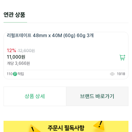
연관 상품
리펄프테이프 48mm x 40M (60g) 60g 3개 
12
%
12,600원
11,000
원
개당
3,666
원
110
적립
1918
P
상품 상세
브랜드 바로가기