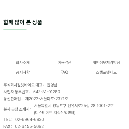
함께 많이 본 상품
회사소개
이용약관
개인정보처리방침
공지사항
FAQ
스텝포넷제로
주식회사칼렛바이오 대표 :
권영삼
사업자 등록번호 :
543-81-01280
통신판매업 :
제2022-서울마포-2371호
서울특별시 영등포구 선유서로25길 28 1001~2호
본사·공장 소재지 :
(디스테이트 지식산업센터)
TEL :
02-6964-6930
FAX :
02-6455-5692