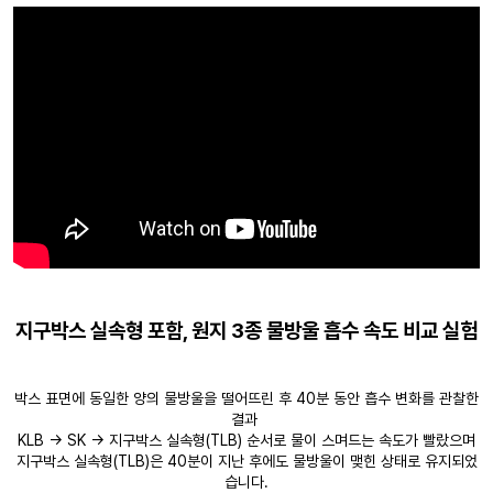
지구박스 실속형 포함, 원지 3종 물방울 흡수 속도 비교 실험
박스 표면에 동일한 양의 물방울을 떨어뜨린 후 40분 동안 흡수 변화를 관찰한
결과
KLB → SK → 지구박스 실속형(TLB) 순서로 물이 스며드는 속도가 빨랐으며
지구박스 실속형(TLB)은 40분이 지난 후에도 물방울이 맺힌 상태로 유지되었
습니다.