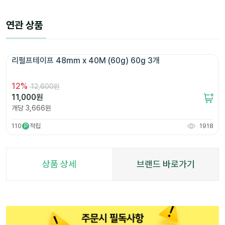
연관 상품
리펄프테이프 48mm x 40M (60g) 60g 3개 
12
%
12,600원
11,000
원
개당
3,666
원
110
적립
1918
P
상품 상세
브랜드 바로가기