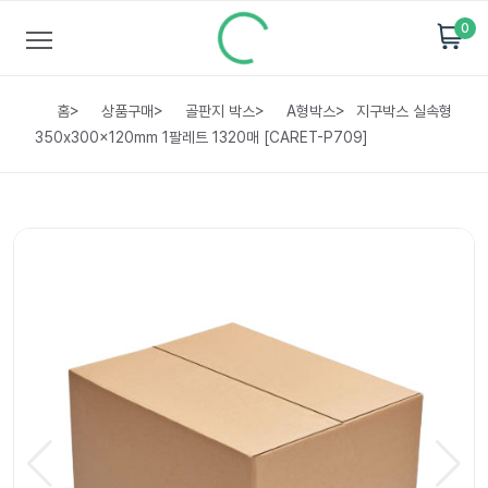
0
홈
>
상품구매
>
골판지 박스
>
A형박스
>
지구박스 실속형
350x300x120mm 1팔레트 1320매 [CARET-P709]