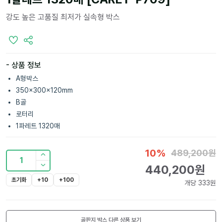
강도 높은 고품질 최저가 실속형 박스
- 상품 정보
A형박스
350x300x120mm
B골
로터리
1파레트 1320매
10
%
489,200
원
1
440,200
원
초기화
+10
+100
개당
333
원
골판지 박스
다른 상품 보기