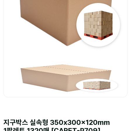
지구박스 실속형 350x300x120mm
1팔레트 1320매 [CARET-P709]