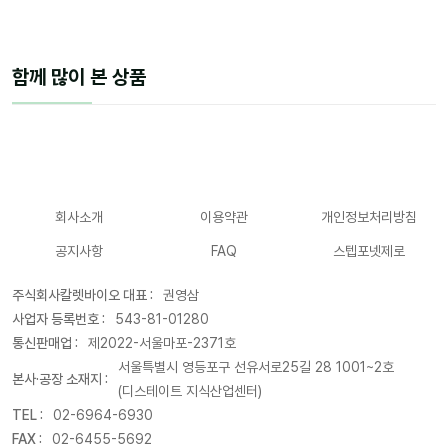
함께 많이 본 상품
회사소개
이용약관
개인정보처리방침
공지사항
FAQ
스텝포넷제로
주식회사칼렛바이오 대표 :
권영삼
사업자 등록번호 :
543-81-01280
통신판매업 :
제2022-서울마포-2371호
서울특별시 영등포구 선유서로25길 28 1001~2호
본사·공장 소재지 :
(디스테이트 지식산업센터)
TEL :
02-6964-6930
FAX :
02-6455-5692