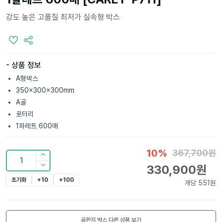
강도 높은 고품질 최저가 실속형 박스
- 상품 정보
A형박스
350x300x300mm
A골
로터리
1파레트 600매
10
%
367,700
원
1
330,900
원
초기화
+10
+100
개당
551
원
골판지 박스
다른 상품 보기