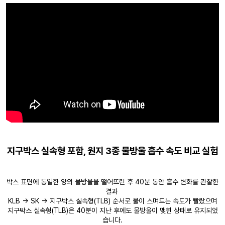
지구박스 실속형 포함, 원지 3종 물방울 흡수 속도 비교 실험
박스 표면에 동일한 양의 물방울을 떨어뜨린 후 40분 동안 흡수 변화를 관찰한
결과
KLB → SK → 지구박스 실속형(TLB) 순서로 물이 스며드는 속도가 빨랐으며
지구박스 실속형(TLB)은 40분이 지난 후에도 물방울이 맺힌 상태로 유지되었
습니다.