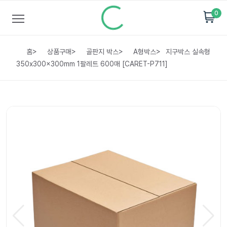
0
홈
>
상품구매
>
골판지 박스
>
A형박스
>
지구박스 실속형
350x300x300mm 1팔레트 600매 [CARET-P711]