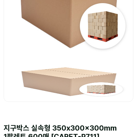
지구박스 실속형 350x300x300mm
1팔레트 600매 [CARET-P711]