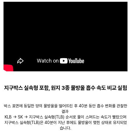
지구박스 실속형 포함, 원지 3종 물방울 흡수 속도 비교 실험
박스 표면에 동일한 양의 물방울을 떨어뜨린 후 40분 동안 흡수 변화를 관찰한
결과
KLB → SK → 지구박스 실속형(TLB) 순서로 물이 스며드는 속도가 빨랐으며
지구박스 실속형(TLB)은 40분이 지난 후에도 물방울이 맺힌 상태로 유지되었
습니다.