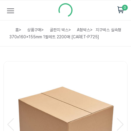
0
홈
>
상품구매
>
골판지 박스
>
A형박스
>
지구박스 실속형
370x160x155mm 1팔레트 2200매 [CARET-P725]