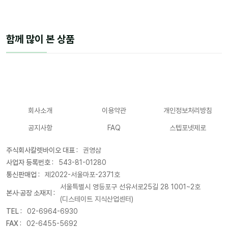
함께 많이 본 상품
회사소개
이용약관
개인정보처리방침
공지사항
FAQ
스텝포넷제로
주식회사칼렛바이오 대표 :
권영삼
사업자 등록번호 :
543-81-01280
통신판매업 :
제2022-서울마포-2371호
서울특별시 영등포구 선유서로25길 28 1001~2호
본사·공장 소재지 :
(디스테이트 지식산업센터)
TEL :
02-6964-6930
FAX :
02-6455-5692