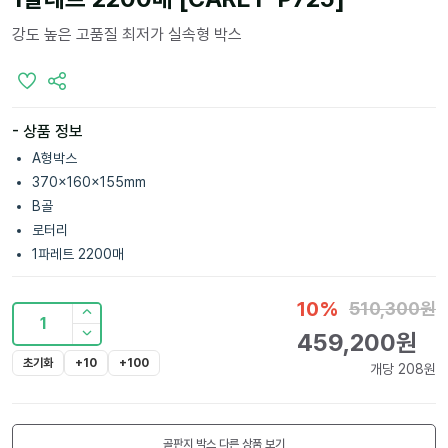
강도 높은 고품질 최저가 실속형 박스
- 상품 정보
A형박스
370x160x155mm
B골
로터리
1파레트 2200매
10
%
510,300
원
1
459,200
원
초기화
+10
+100
개당
208
원
골판지 박스
다른 상품 보기