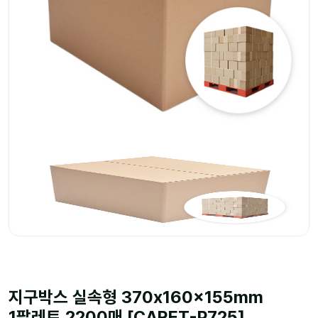
지구박스 실속형 370x160x155mm
1팔레트 2200매 [CARET-P725]