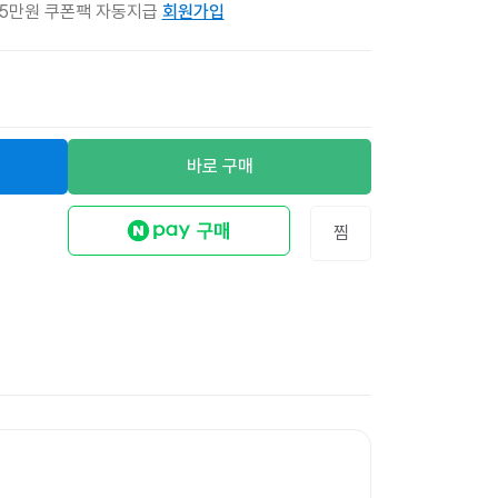
 5만원 쿠폰팩 자동지급
회원가입
바로 구매
찜
무지 리펄프테이프 
12
%
12,600원