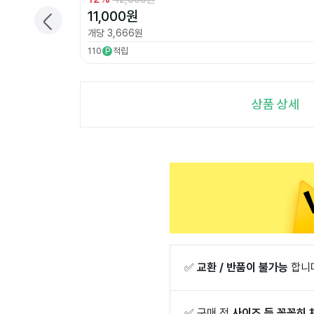
11,000
원
개당
3,666
원
110
적립
P
상품 상세
✅
교환 / 반품이 불가능
합니
✅
구매 전
사이즈 등 꼼꼼히