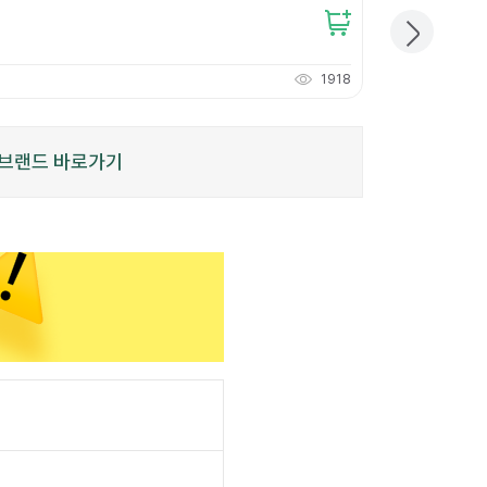
11,000
원
개당
3,666
원
1918
110
적립
P
브랜드 바로가기