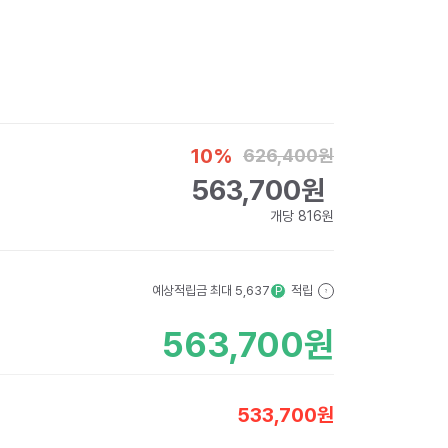
10
%
626,400
원
563,700
원
개당
816
원
예상적립금 최대
5,637
적립
P
?
563,700
원
533,700
원