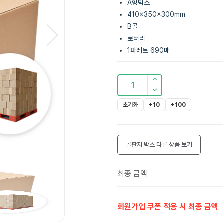
A형박스
410x350x300mm
B골
로터리
1파레트 690매
1
초기화
+10
+100
골판지 박스
다른 상품 보기
최종 금액
회원가입 쿠폰 적용 시 최종 금액