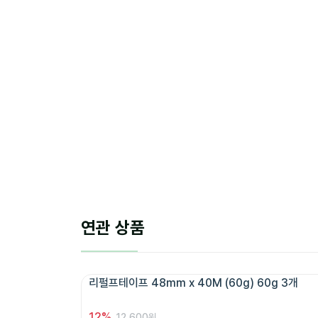
연관 상품
리펄프테이프 48mm x 40M (60g) 60g 3개 
12
%
12,600원