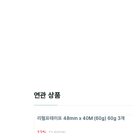
연관 상품
리펄프테이프 48mm x 40M (60g) 60g 3개 
12
%
12,600원