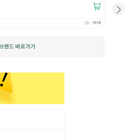
11,000
원
개당
3,666
원
1918
110
적립
P
브랜드 바로가기