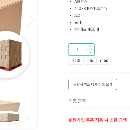
A형박스
410x410x150mm
A골
로터리
1파레트 480매
1
초기화
+10
+100
골판지 박스
다른 상품 보기
최종 금액
회원가입 쿠폰 적용 시 최종 금액