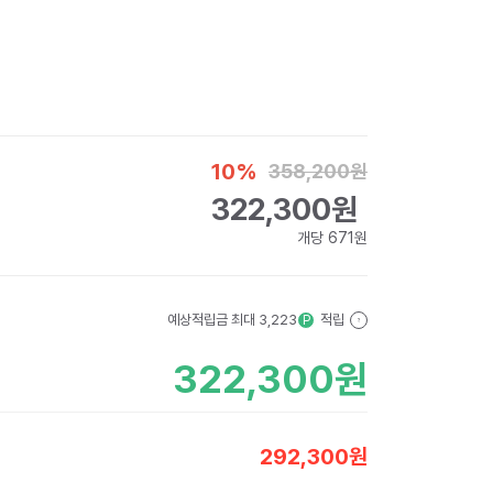
10
%
358,200
원
322,300
원
개당
671
원
예상적립금 최대
3,223
적립
P
?
322,300
원
292,300
원