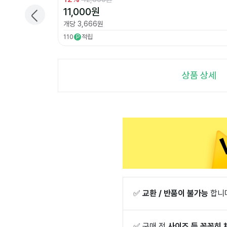
11,000
원
개당
3,666
원
110
적립
P
상품 상세
✅
교환 / 반품이 불가능
합니
✅
구매 전
사이즈 등 꼼꼼히