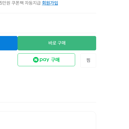
 5만원 쿠폰팩 자동지급
회원가입
바로 구매
찜
무지 리펄프테이프 
12
%
12,600원