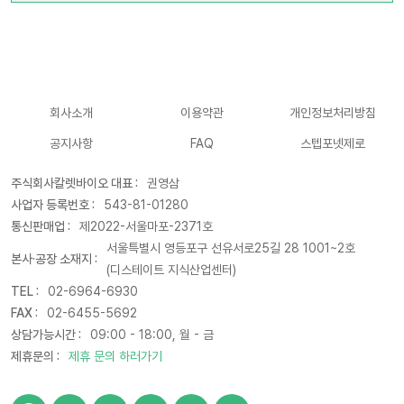
회사소개
이용약관
개인정보처리방침
공지사항
FAQ
스텝포넷제로
주식회사칼렛바이오 대표 :
권영삼
사업자 등록번호 :
543-81-01280
통신판매업 :
제2022-서울마포-2371호
서울특별시 영등포구 선유서로25길 28 1001~2호
본사·공장 소재지 :
(디스테이트 지식산업센터)
TEL :
02-6964-6930
FAX :
02-6455-5692
상담가능시간 :
09:00 - 18:00, 월 - 금
제휴문의 :
제휴 문의 하러가기