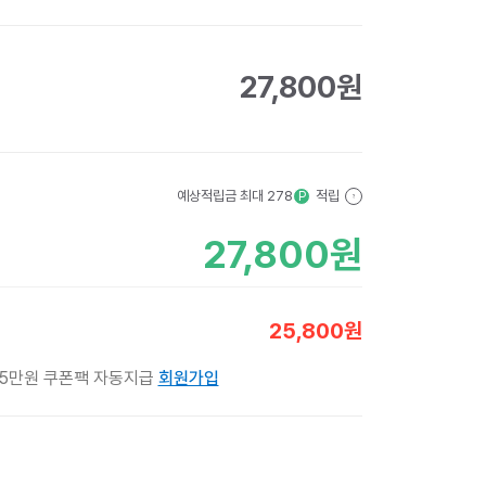
27,800
원
예상적립금 최대
278
적립
P
?
27,800
원
25,800
원
 5만원 쿠폰팩 자동지급
회원가입