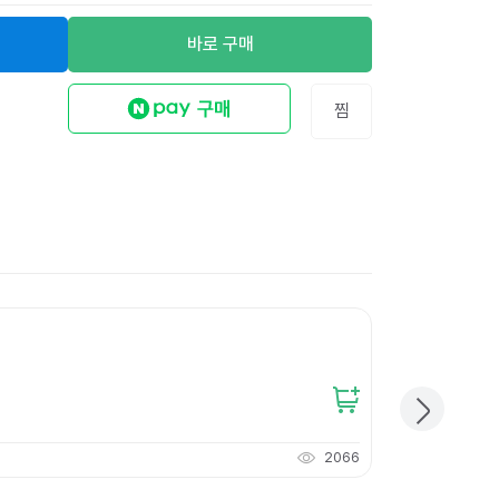
바로 구매
찜
튼튼한KLB박스 6
20,500
원
개당
2,050
원
2066
205
적립
P