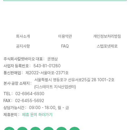
회사소개
이용약관
개인정보처리방침
공지사항
FAQ
스텝포넷제로
주식회사칼렛바이오 대표 :
권영삼
사업자 등록번호 :
543-81-01280
통신판매업 :
제2022-서울마포-2371호
서울특별시 영등포구 선유서로25길 28 1001~2호
본사·공장 소재지 :
(디스테이트 지식산업센터)
TEL :
02-6964-6930
FAX :
02-6455-5692
상담가능시간 :
09:00 - 18:00, 월 - 금
제휴문의 :
제휴 문의 하러가기