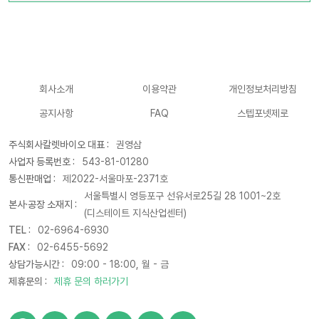
회사소개
이용약관
개인정보처리방침
공지사항
FAQ
스텝포넷제로
주식회사칼렛바이오 대표 :
권영삼
사업자 등록번호 :
543-81-01280
통신판매업 :
제2022-서울마포-2371호
서울특별시 영등포구 선유서로25길 28 1001~2호
본사·공장 소재지 :
(디스테이트 지식산업센터)
TEL :
02-6964-6930
FAX :
02-6455-5692
상담가능시간 :
09:00 - 18:00, 월 - 금
제휴문의 :
제휴 문의 하러가기