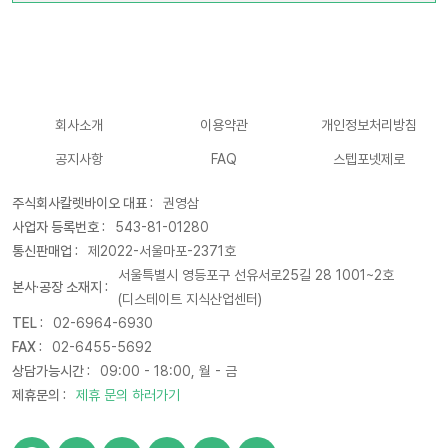
회사소개
이용약관
개인정보처리방침
공지사항
FAQ
스텝포넷제로
주식회사칼렛바이오 대표 :
권영삼
사업자 등록번호 :
543-81-01280
통신판매업 :
제2022-서울마포-2371호
서울특별시 영등포구 선유서로25길 28 1001~2호
본사·공장 소재지 :
(디스테이트 지식산업센터)
TEL :
02-6964-6930
FAX :
02-6455-5692
상담가능시간 :
09:00 - 18:00, 월 - 금
제휴문의 :
제휴 문의 하러가기