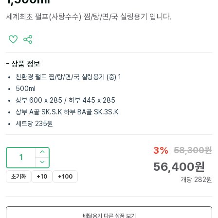
세계최초 펄프(사탕수수) 찜/탕/면/국 실링용기 입니다.
- 상품 정보
친환경 펄프 찜/탕/면/국 실링용기 (중) 1
500ml
상부 600 x 285 / 하부 445 x 285
상부 A골 SK.S.K 하부 BA골 SK.3S.K
세트당 235원
3
%
58,300
원
1
56,400
원
초기화
+10
+100
개당
282
원
배달용기
다른 상품 보기