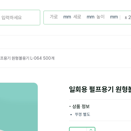
프용기 원형볼용기 L-064 500개
일회용 펄프용기 원형볼
- 상품 정보
뚜껑 별도