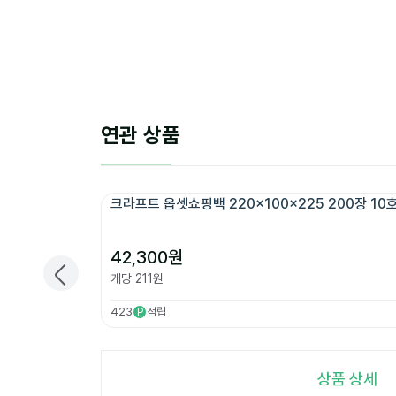
연관 상품
크라프트 옵셋쇼핑백 220x100x225 200장 10
42,300
원
개당
211
원
423
적립
P
상품 상세