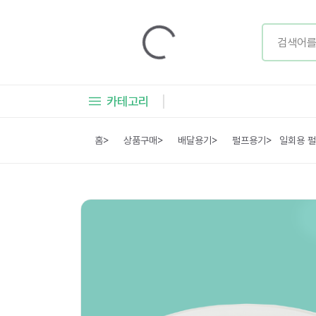
카테고리
홈
>
상품구매
>
배달용기
>
펄프용기
>
일회용 펄