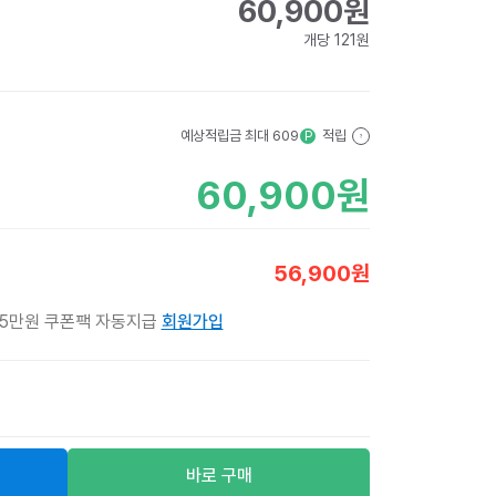
60,900
원
개당
121
원
예상적립금 최대
609
적립
P
?
60,900
원
56,900
원
 5만원 쿠폰팩 자동지급
회원가입
바로 구매