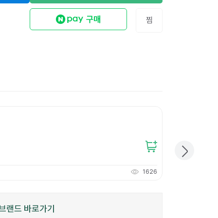
찜
크라프트 옵셋쇼핑
47,600
원
개당
238
원
1626
476
적립
P
브랜드 바로가기