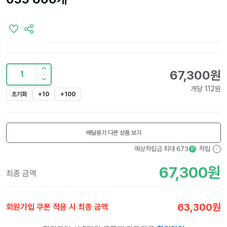
67,300
원
1
개당
112
원
초기화
+10
+100
배달용기
다른 상품 보기
예상적립금 최대
673
적립
P
?
67,300
원
최종 금액
63,300
원
회원가입 쿠폰 적용 시 최종 금액