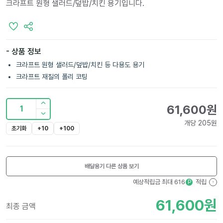
크라프트 원형 샐러드/덮밥/치킨 용기입니다.
- 상품 정보
크라프트 원형 샐러드/덮밥/치킨 등 다용도 용기
크라프트 재질의 폴리 코팅
61,600
원
1
개당
205
원
초기화
+10
+100
배달용기
다른 상품 보기
예상적립금 최대
616
적립
P
?
61,600
원
최종 금액