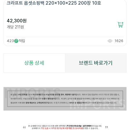
크라프트 옵셋쇼핑백 220x100x225 200장 10호
42,300
원
개당
211
원
423
적립
1626
P
상품 상세
브랜드 바로가기