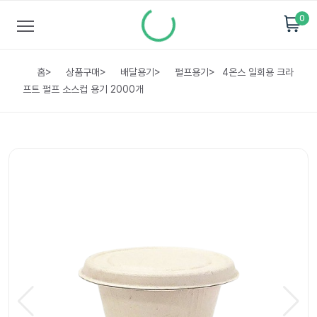
0
홈
>
상품구매
>
배달용기
>
펄프용기
>
4온스 일회용 크라
프트 펄프 소스컵 용기 2000개