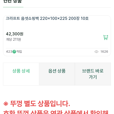
연관 상품
크라프트 옵셋쇼핑백 220x100x225 200장 10호
42,300
원
개당
211
원
423
적립
1626
P
상품 상세
옵션 상품
브랜드 바로
가기
※ 뚜껑 별도 상품입니다.
호환 뚜껑 상품은 연관 상품에서 확인해