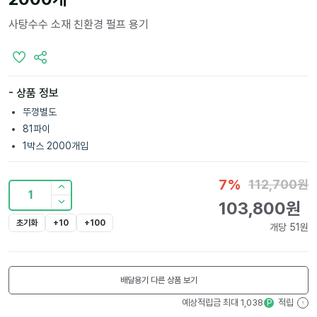
사탕수수 소재 친환경 펄프 용기
- 상품 정보
뚜껑별도
81파이
1박스 2000개입
7
%
112,700
원
1
103,800
원
초기화
+10
+100
개당
51
원
배달용기
다른 상품 보기
예상적립금 최대
1,038
적립
P
?