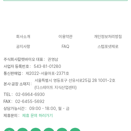
회사소개
이용약관
개인정보처리방침
공지사항
FAQ
스텝포넷제로
주식회사칼렛바이오 대표 :
권영삼
사업자 등록번호 :
543-81-01280
통신판매업 :
제2022-서울마포-2371호
서울특별시 영등포구 선유서로25길 28 1001~2호
본사·공장 소재지 :
(디스테이트 지식산업센터)
TEL :
02-6964-6930
FAX :
02-6455-5692
상담가능시간 :
09:00 - 18:00, 월 - 금
제휴문의 :
제휴 문의 하러가기