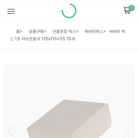
0
홈
>
상품구매
>
선물포장 박스
>
싸바리박스
>
싸바리 박
스 1호 라이트핑크 135x115x55 10개