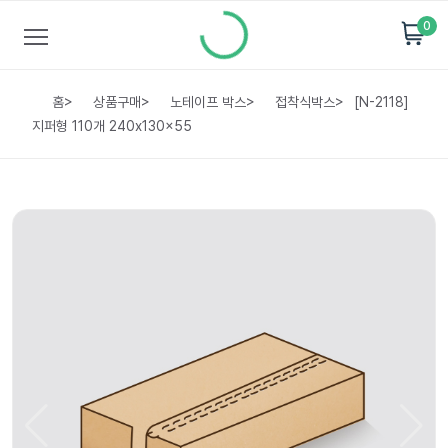
0
홈
>
상품구매
>
노테이프 박스
>
접착식박스
>
[N-2118]
지퍼형 110개 240x130x55