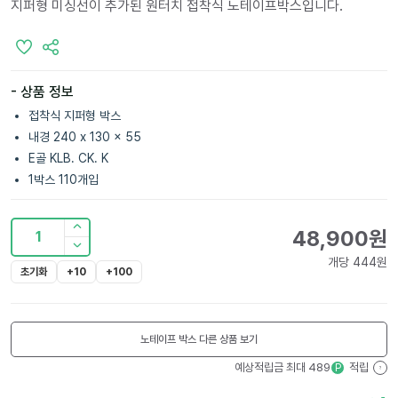
지퍼형 미싱선이 추가된 원터치 접착식 노테이프박스입니다.
- 상품 정보
접착식 지퍼형 박스
내경 240 x 130 x 55
E골 KLB. CK. K
1박스 110개입
48,900
원
1
개당
444
원
초기화
+10
+100
노테이프 박스
다른 상품 보기
예상적립금 최대
489
적립
P
?