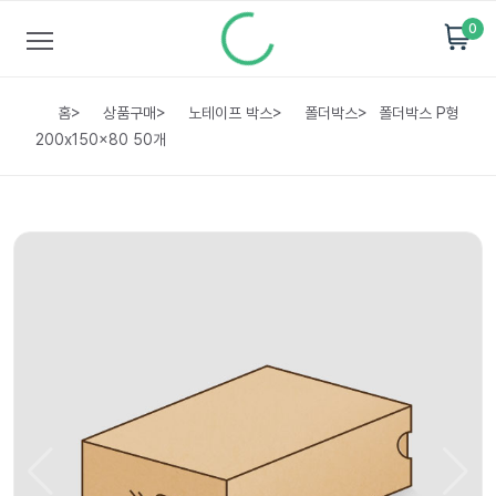
0
홈
>
상품구매
>
노테이프 박스
>
폴더박스
>
폴더박스 P형
200x150x80 50개