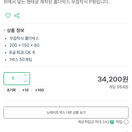
위에서 덮는 형태로 제작된 폴더박스 무접착식 P형입니다.
- 상품 정보
무접착식 폴더박스
200 x 150 x 80
B골 KLB.CK. K
1박스 50개입
34,200
원
1
개당
684
원
초기화
+10
+100
노테이프 박스
다른 상품 보기
예상적립금 최대
342
적립
P
?