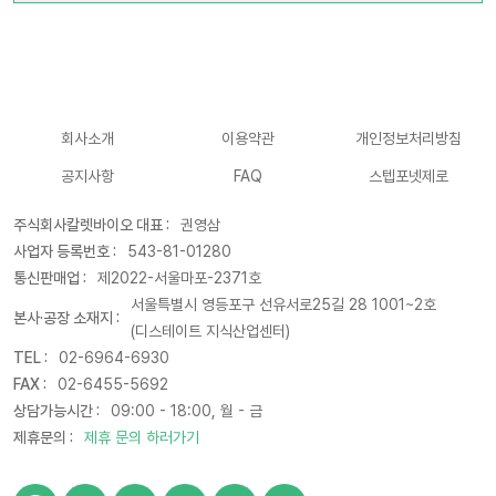
회사소개
이용약관
개인정보처리방침
공지사항
FAQ
스텝포넷제로
주식회사칼렛바이오 대표 :
권영삼
사업자 등록번호 :
543-81-01280
통신판매업 :
제2022-서울마포-2371호
서울특별시 영등포구 선유서로25길 28 1001~2호
본사·공장 소재지 :
(디스테이트 지식산업센터)
TEL :
02-6964-6930
FAX :
02-6455-5692
상담가능시간 :
09:00 - 18:00, 월 - 금
제휴문의 :
제휴 문의 하러가기