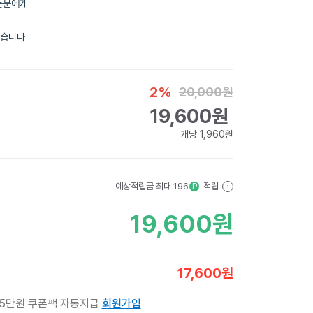
든분에게
있습니다
2
%
20,000
원
19,600
원
개당
1,960
원
예상적립금 최대
196
적립
P
?
19,600
원
17,600
원
 5만원 쿠폰팩 자동지급
회원가입