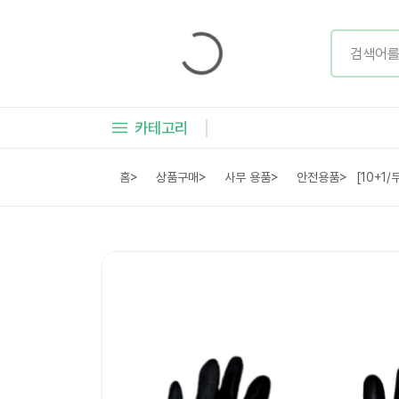
카테고리
홈
>
상품구매
>
사무 용품
>
안전용품
>
[10+1