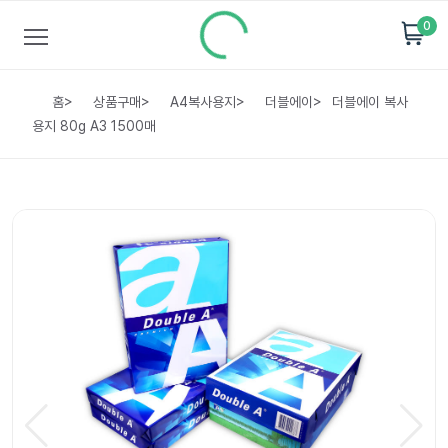
0
홈
>
상품구매
>
A4복사용지
>
더블에이
>
더블에이 복사
용지 80g A3 1500매