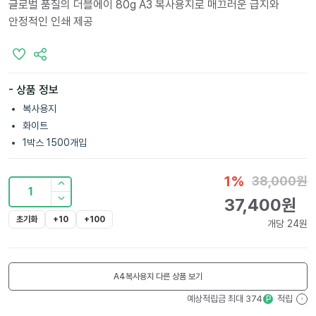
글로벌 품질의 더블에이 80g A3 복사용지로 매끄러운 급지와
안정적인 인쇄 제공
- 상품 정보
복사용지
화이트
1박스 1500개입
1
%
38,000
원
1
37,400
원
초기화
+10
+100
개당
24
원
A4복사용지
다른 상품 보기
예상적립금 최대
374
적립
P
?