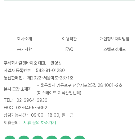
회사소개
이용약관
개인정보처리방침
공지사항
FAQ
스텝포넷제로
주식회사칼렛바이오 대표 :
권영삼
사업자 등록번호 :
543-81-01280
통신판매업 :
제2022-서울마포-2371호
서울특별시 영등포구 선유서로25길 28 1001~2호
본사·공장 소재지 :
(디스테이트 지식산업센터)
TEL :
02-6964-6930
FAX :
02-6455-5692
상담가능시간 :
09:00 - 18:00, 월 - 금
제휴문의 :
제휴 문의 하러가기