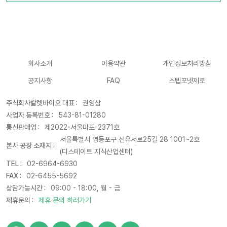
회사소개
이용약관
개인정보처리방침
공지사항
FAQ
스텝포넷제로
주식회사칼렛바이오 대표 :
권영삼
사업자 등록번호 :
543-81-01280
통신판매업 :
제2022-서울마포-2371호
서울특별시 영등포구 선유서로25길 28 1001~2호
본사·공장 소재지 :
(디스테이트 지식산업센터)
TEL :
02-6964-6930
FAX :
02-6455-5692
상담가능시간 :
09:00 - 18:00, 월 - 금
제휴문의 :
제휴 문의 하러가기