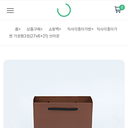
0
홈
>
상품구매
>
쇼핑백
>
직사각종이가방
>
직사각종이가
방 가로형3호(27x8x21) 브라운