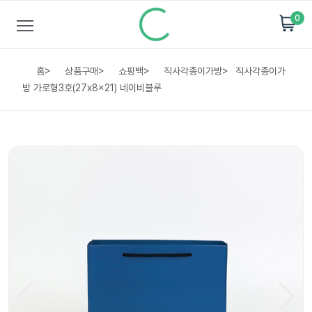
0
홈
>
상품구매
>
쇼핑백
>
직사각종이가방
>
직사각종이가
방 가로형3호(27x8x21) 네이비블루