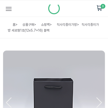
0
홈
>
상품구매
>
쇼핑백
>
직사각종이가방
>
직사각종이가
방 세로형1호(12x5.7x16) 블랙