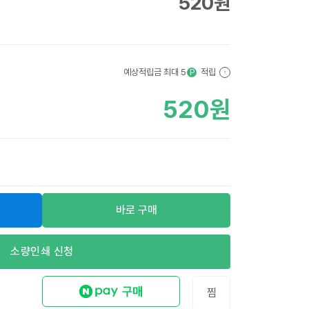
520
원
예상적립금 최대
5
적립
P
?
520
원
바로 구매
소량인쇄 신청
찜