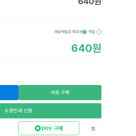
640
원
예상적립금 최대
6
적립
P
?
640
원
바로 구매
소량인쇄 신청
찜