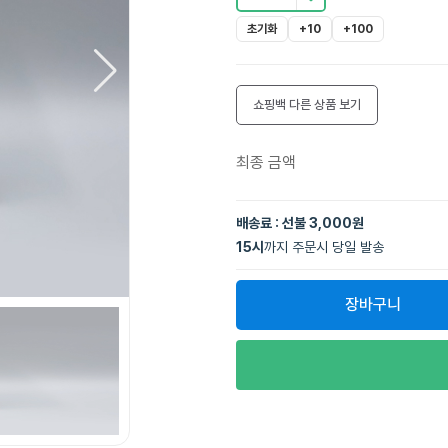
초기화
+10
+100
쇼핑백
다른 상품 보기
최종 금액
배송료 : 선불 3,000원
15
시
까지 주문시 당일 발송
장바구니