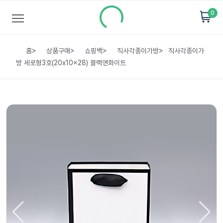
0
홈
>
상품구매
>
쇼핑백
>
직사각종이가방
>
직사각종이가
방 세로형3호(20x10x28) 블랙앤화이트